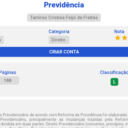
Previdência
Tamires Cristina Feijó de Freitas
Categoria
Nota
a
Direito
CRIAR CONTA
Páginas
Classificaçã
188
L
to Previdenciário de acordo com Reforma da Previdência foi elaborada 
 Previdenciário, principalmente as mudanças trazidas pela Refo
dividida em duas partes: Direito Previdenciário (conceitos, princípios, 