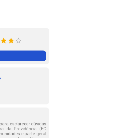
o
para esclarecer dúvidas
rma da Previdência (EC
imunidades e parte geral