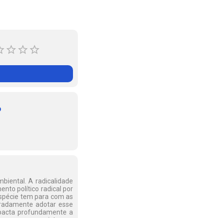
o
mbiental. A radicalidade
nto político radical por
 espécie tem para com as
eradamente adotar esse
mpacta profundamente a