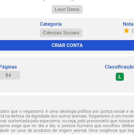
Leon Denis
Categoria
Nota
Ciências Sociais
CRIAR CONTA
Páginas
Classificaçã
84
L
laro que o veganismo é uma ideologia política por justiça social e a
stá na defesa da dignidade dos outros animais. Veganismo é um movime
milenar sustentada pelo especismo, ou seja, pelo preconceito que nossa
nismo exige que no dia a dia, a pessoa humana que escolheu delib
bolir os usos de produtos de origem animal. Uma exigência que i