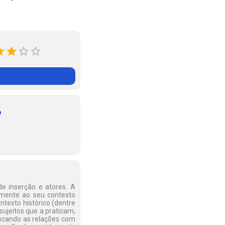
o
e inserção e atores. A
omente ao seu contexto
ontexto histórico (dentre
ujeitos que a praticam,
uscando as relações com