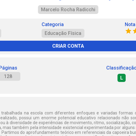
Marcelo Rocha Radicchi
Categoria
Nota
Educação Física
CRIAR CONTA
Páginas
Classificaçã
128
L
trabalhada na escola com diferentes enfoques e variadas formas d
realizado, possui um enorme potencial educativo relacionado não s
o ou à diversidade de experiências de movimento, ritmo, socialização, c
a, mas também pela intensidade existencial experimentada por alguns s
a. Partimos do aprofundamento teórico em referenciais da capoeira b