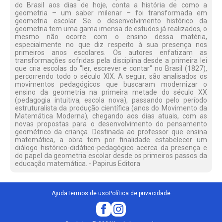
do Brasil aos dias de hoje, conta a história de como a
geometria – um saber milenar – foi transformada em
geometria escolar. Se o desenvolvimento histórico da
geometria tem uma gama imensa de estudos já realizados, o
mesmo não ocorre com o ensino dessa matéria,
especialmente no que diz respeito à sua presença nos
primeiros anos escolares. Os autores enfatizam as
transformações sofridas pela disciplina desde a primeira lei
que cria escolas do "ler, escrever e contar" no Brasil (1827),
percorrendo todo o século XIX. A seguir, são analisados os
movimentos pedagógicos que buscaram modernizar o
ensino da geometria na primeira metade do século XX
(pedagogia intuitiva, escola nova), passando pelo período
estruturalista da produção científica (anos do Movimento da
Matemática Moderna), chegando aos dias atuais, com as
novas propostas para o desenvolvimento do pensamento
geométrico da criança. Destinada ao professor que ensina
matemática, a obra tem por finalidade estabelecer um
diálogo histórico-didático-pedagógico acerca da presença e
do papel da geometria escolar desde os primeiros passos da
educação matemática. - Papirus Editora
Ajuda
Termos de uso
Política de privacidade