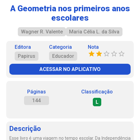
A Geometria nos primeiros anos
escolares
Wagner R. Valente
Maria Célia L. da Silva
Editora
Categoria
Nota
Papirus
Educador
ACESSAR NO APLICATIVO
Páginas
Classificação
144
L
Descrição
Esse livro é uma viagem no tempo escolar. Da Independência