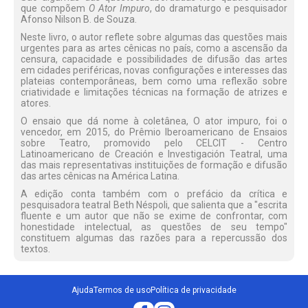
que compõem
O Ator Impuro
, do dramaturgo e pesquisador
Afonso Nilson B. de Souza.
Neste livro, o autor reflete sobre algumas das questões mais
urgentes para as artes cênicas no país, como a ascensão da
censura, capacidade e possibilidades de difusão das artes
em cidades periféricas, novas configurações e interesses das
plateias contemporâneas, bem como uma reflexão sobre
criatividade e limitações técnicas na formação de atrizes e
atores.
O ensaio que dá nome à coletânea, O ator impuro, foi o
vencedor, em 2015, do Prêmio Iberoamericano de Ensaios
sobre Teatro, promovido pelo CELCIT - Centro
Latinoamericano de Creación e Investigación Teatral, uma
das mais representativas instituições de formação e difusão
das artes cênicas na América Latina.
A edição conta também com o prefácio da crítica e
pesquisadora teatral Beth Néspoli, que salienta que a "escrita
fluente e um autor que não se exime de confrontar, com
honestidade intelectual, as questões de seu tempo"
constituem algumas das razões para a repercussão dos
textos.
Ajuda
Termos de uso
Política de privacidade