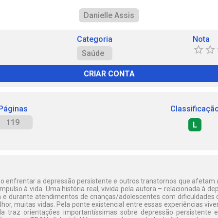
Danielle Assis
Categoria
Nota
Saúde
CRIAR CONTA
Páginas
Classificaçã
119
L
 enfrentar a depressão persistente e outros transtornos que afeta
impulso à vida. Uma história real, vivida pela autora – relacionada à d
a e durante atendimentos de crianças/adolescentes com dificuldades
or, muitas vidas. Pela ponte existencial entre essas experiências viv
la traz orientações importantíssimas sobre depressão persistente e