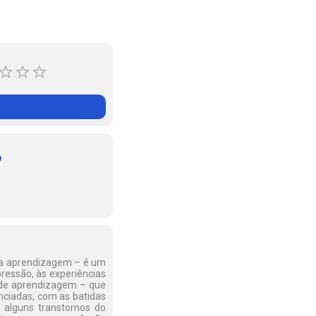
o
m a aprendizagem – é um
epressão, às experiências
 de apren­dizagem – que
enciadas, com as batidas
 alguns transtornos do