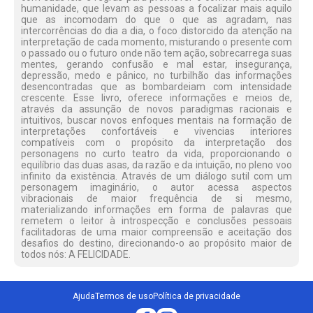
humanidade, que levam as pessoas a focalizar mais aquilo
que as incomodam do que o que as agradam, nas
intercorrências do dia a dia, o foco distorcido da atenção na
interpretação de cada momento, misturando o presente com
o passado ou o futuro onde não tem ação, sobrecarrega suas
mentes, gerando confusão e mal estar, insegurança,
depressão, medo e pânico, no turbilhão das informações
desencontradas que as bombardeiam com intensidade
crescente. Esse livro, oferece informações e meios de,
através da assunção de novos paradigmas racionais e
intuitivos, buscar novos enfoques mentais na formação de
interpretações confortáveis e vivencias interiores
compatíveis com o propósito da interpretação dos
personagens no curto teatro da vida, proporcionando o
equilíbrio das duas asas, da razão e da intuição, no pleno voo
infinito da existência. Através de um diálogo sutil com um
personagem imaginário, o autor acessa aspectos
vibracionais de maior frequência de si mesmo,
materializando informações em forma de palavras que
remetem o leitor à introspecção e conclusões pessoais
facilitadoras de uma maior compreensão e aceitação dos
desafios do destino, direcionando-o ao propósito maior de
todos nós: A FELICIDADE.
Ajuda
Termos de uso
Política de privacidade