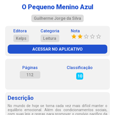
O Pequeno Menino Azul
Guilherme Jorge da Silva
Editora
Categoria
Nota
Kelps
Leitura
ACESSAR NO APLICATIVO
Páginas
Classificação
112
10
Descrição
No mundo de hoje se torna cada vez mais difícil manter o
equilíbrio emocional. Além dos condicionamentos sociais,
com suas leis e regras para promover o convívio pacífico da