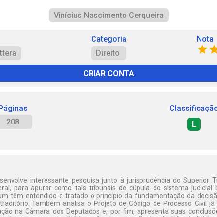
Vinícius Nascimento Cerqueira
Categoria
Nota
ttera
Direito
CRIAR CONTA
Páginas
Classificaçã
208
L
senvolve interessante pesquisa junto à jurisprudência do Superior T
al, para apurar como tais tribunais de cúpula do sistema judicial 
 têm entendido e tratado o princípio da fundamentação da decisão
traditório. Também analisa o Projeto de Código de Processo Civil 
ção na Câmara dos Deputados e, por fim, apresenta suas conclusõ