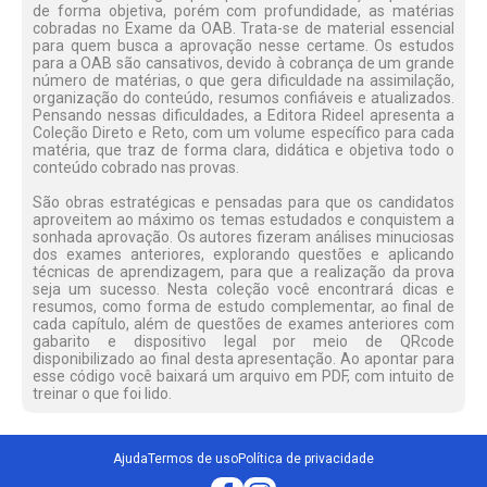
de forma objetiva, porém com profundidade, as matérias
cobradas no Exame da OAB. Trata-se de material essencial
para quem busca a aprovação nesse certame. Os estudos
para a OAB são cansativos, devido à cobrança de um grande
número de matérias, o que gera dificuldade na assimilação,
organização do conteúdo, resumos confiáveis e atualizados.
Pensando nessas dificuldades, a Editora Rideel apresenta a
Coleção Direto e Reto, com um volume específico para cada
matéria, que traz de forma clara, didática e objetiva todo o
conteúdo cobrado nas provas.
São obras estratégicas e pensadas para que os candidatos
aproveitem ao máximo os temas estudados e conquistem a
sonhada aprovação. Os autores fizeram análises minuciosas
dos exames anteriores, explorando questões e aplicando
técnicas de aprendizagem, para que a realização da prova
seja um sucesso. Nesta coleção você encontrará dicas e
resumos, como forma de estudo complementar, ao final de
cada capítulo, além de questões de exames anteriores com
gabarito e dispositivo legal por meio de QRcode
disponibilizado ao final desta apresentação. Ao apontar para
esse código você baixará um arquivo em PDF, com intuito de
treinar o que foi lido.
Ajuda
Termos de uso
Política de privacidade