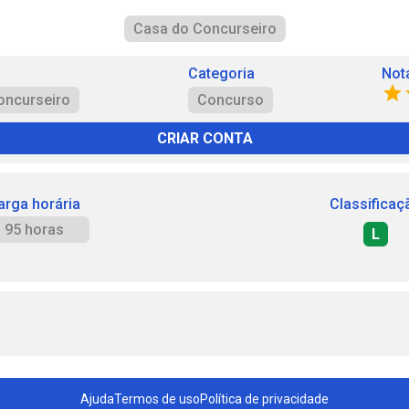
Casa do Concurseiro
Categoria
Not
oncurseiro
Concurso
CRIAR CONTA
arga horária
Classificaç
95 horas
L
Ajuda
Termos de uso
Política de privacidade