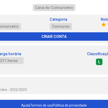
Casa do Concurseiro
Categoria
Not
oncurseiro
Concurso
CRIAR CONTA
arga horária
Classificaç
211 horas
L
urário - 2022/2023
Ajuda
Termos de uso
Política de privacidade