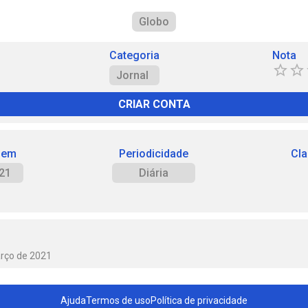
Globo
Categoria
Nota
Jornal
CRIAR CONTA
 em
Periodicidade
Cla
21
Diária
arço de 2021
Ajuda
Termos de uso
Política de privacidade