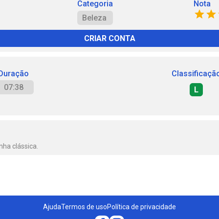
Categoria
Nota
Beleza
CRIAR CONTA
Duração
Classificaçã
07:38
L
ha clássica.
Ajuda
Termos de uso
Política de privacidade