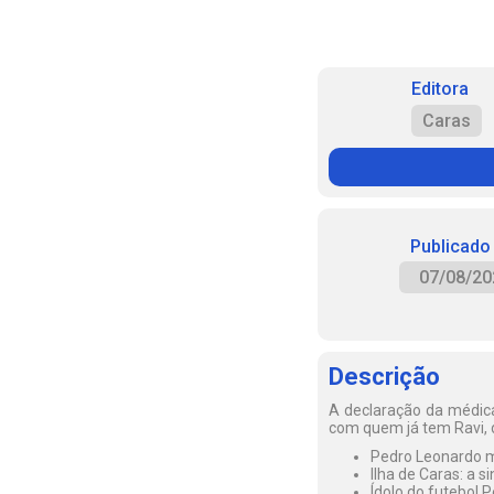
Editora
Caras
Publicado
07/08/20
Descrição
A declaração da médica
com quem já tem Ravi, 
Pedro Leonardo mo
Ilha de Caras: a 
Ídolo do futebol P