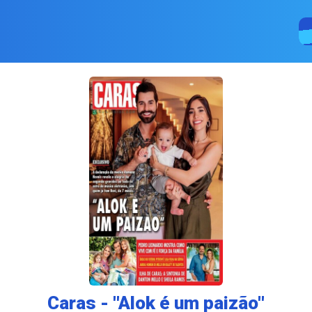
Caras - ''Alok é um paizão''