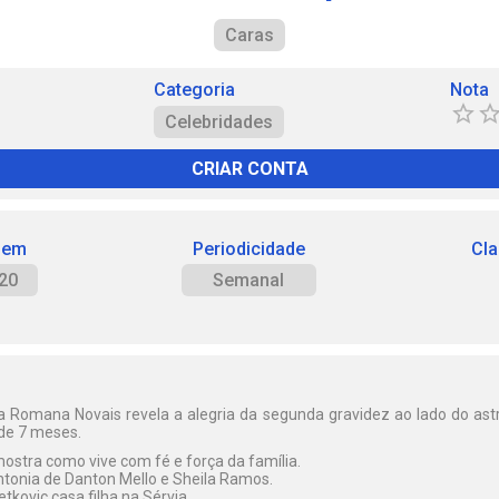
Caras
Categoria
Nota
Celebridades
CRIAR CONTA
 em
Periodicidade
Cla
20
Semanal
 Romana Novais revela a alegria da segunda gravidez ao lado do astr
de 7 meses.
stra como vive com fé e força da família.
sintonia de Danton Mello e Sheila Ramos.
etkovic casa filha na Sérvia.