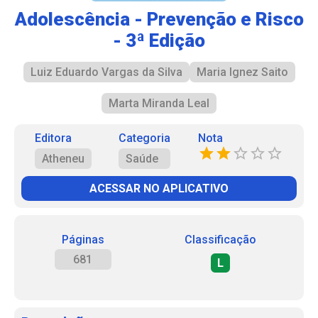
Adolescência - Prevenção e Risco
- 3ª Edição
Luiz Eduardo Vargas da Silva
Maria Ignez Saito
Marta Miranda Leal
Editora
Categoria
Nota
Atheneu
Saúde
ACESSAR NO APLICATIVO
Páginas
Classificação
681
L