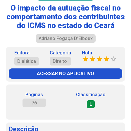
O impacto da autuação fiscal no
comportamento dos contribuintes
do ICMS no estado do Ceará
Adriano Fogaça D'Elboux
Editora
Categoria
Nota
Dialética
Direito
ACESSAR NO APLICATIVO
Páginas
Classificação
76
L
Descrição