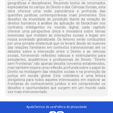
geográficas e disciplinares. Reunindo textos de renomados
especialistas no campo do Direito e das Ciências Sociais, esta
obra oferece uma visão panorâmica e profunda das
questões jurídicas contemporâneas mais prementes. Dos
desafios da imunidade de jurisdição diante da violação de
direitos humanos à análise da aplicação do blockchain nos
contratos inteligentes no mundo digital, cada capítulo
oferece uma perspectiva única e inovadora sobre temas
essenciais que moldam as interações sociais e legais em
nossa sociedade globalizada. Os leitores serão conduzidos
por uma jornada intelectual que os levará desde as nuances
das relações familiares em contextos transnacionais até os
debates sobre a interseção entre o Direito e as ciências
sociais, fornecendo reflexões valiosas e estimulantes para
estudantes, acadêmicos e profissionais do Direito. "Direito
sem Fronteiras" não apenas desafia conceitos estabelecidos,
mas também inspira uma reflexão profunda sobre o papel do
Direito na moldagem das relações sociais e na promoção da
justiça em escala global. Esta coletânea é uma leitura
obrigatória para todos aqueles interessados em explorar as
fronteiras do conhecimento jurídico e em compreender os
desafios e oportunidades que surgem em um mundo cada
vez mais interconectado.
Ajuda
Termos de uso
Política de privacidade