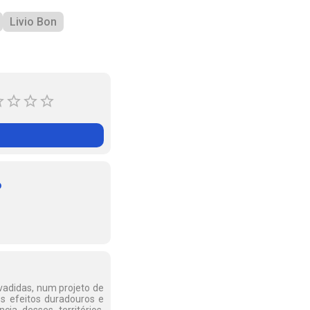
Livio Bon
o
nvadidas, num projeto de
 os efeitos duradouros e