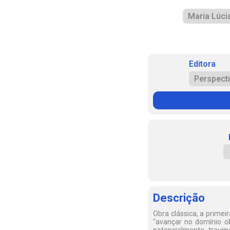
Maria Lúcia
Editora
Perspecti
Descrição
Obra clássica, a primei
"avançar no domínio obs