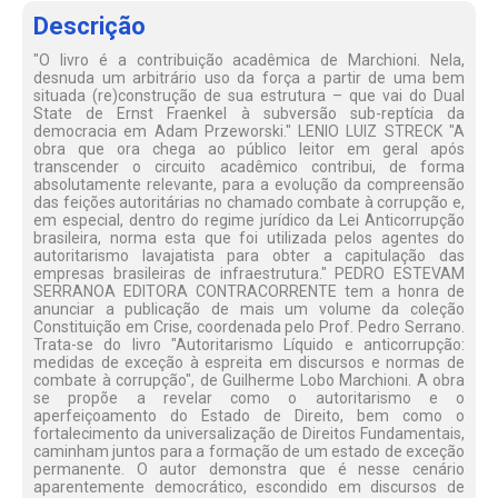
Descrição
"O livro é a contribuição acadêmica de Marchioni. Nela,
desnuda um arbitrário uso da força a partir de uma bem
situada (re)construção de sua estrutura – que vai do Dual
State de Ernst Fraenkel à subversão sub-reptícia da
democracia em Adam Przeworski." LENIO LUIZ STRECK "A
obra que ora chega ao público leitor em geral após
transcender o circuito acadêmico contribui, de forma
absolutamente relevante, para a evolução da compreensão
das feições autoritárias no chamado combate à corrupção e,
em especial, dentro do regime jurídico da Lei Anticorrupção
brasileira, norma esta que foi utilizada pelos agentes do
autoritarismo lavajatista para obter a capitulação das
empresas brasileiras de infraestrutura." PEDRO ESTEVAM
SERRANOA EDITORA CONTRACORRENTE tem a honra de
anunciar a publicação de mais um volume da coleção
Constituição em Crise, coordenada pelo Prof. Pedro Serrano.
Trata-se do livro "Autoritarismo Líquido e anticorrupção:
medidas de exceção à espreita em discursos e normas de
combate à corrupção", de Guilherme Lobo Marchioni. A obra
se propõe a revelar como o autoritarismo e o
aperfeiçoamento do Estado de Direito, bem como o
fortalecimento da universalização de Direitos Fundamentais,
caminham juntos para a formação de um estado de exceção
permanente. O autor demonstra que é nesse cenário
aparentemente democrático, escondido em discursos de