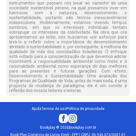
instrumentos que possam nos levar ao caminho de uma
sociedade sustentável perene, na qual possamos viver em
harmonia com a natureza, desenvolvimento e
sustentabilidade, portanto são termos inexoravelmente
indissociáveis. Hodiernamente, estamos vivendo tempos
sombrios, em que os interesses individuais tentam
sobrepujar os interesses da coletividade. Na obra que ora
apresentamos ao leitor, nós buscamos unir esforços para
levá-lo a refletir sobre a importância do desenvolvimento
atrelado à sustentabilidade e, por conseguinte, à melhoria da
qualidade de vida dos concidadãos brasileiros. O enfoque
está voltado para a conscientização de que devemos adotar
incontinenti a responsabilidade ambiental como mote e a
racionalidade ambiental como esperança de dias melhores
para as presentes e futuras gerações. Com efeito,
Desenvolvimento e Sustentabilidade: Uma avaliação dos
Programas de Qualidade de Vida, antes de mais nada, é uma
proposta de mudança de paradigma, ele é um convite à
reflexão dos nossos leitores e leitoras.
Ajuda
Termos de uso
Política de privacidade
Bookplay
®
2026
|
bookplay.com.br
Book Play Comércio de Livros Eireli - EPP | CNPJ: 06.943.073/0001-01