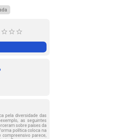
ada
o
ca pela diversidade das
r exemplo, as seguintes
erceram sobre países da
orma política coloca na
e compreensivo parece,