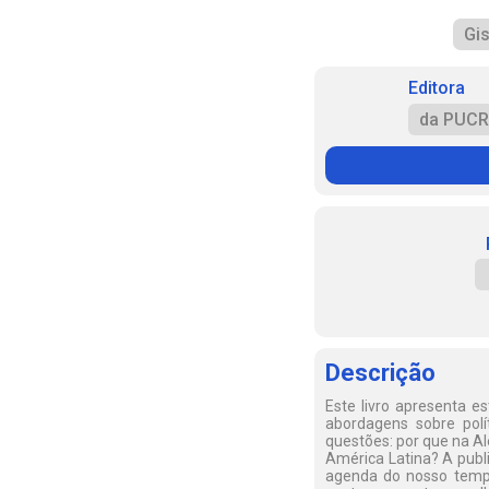
Gis
Editora
da PUC
Descrição
Este livro apresenta e
abordagens sobre polít
questões: por que na A
América Latina? A publ
agenda do nosso tempo