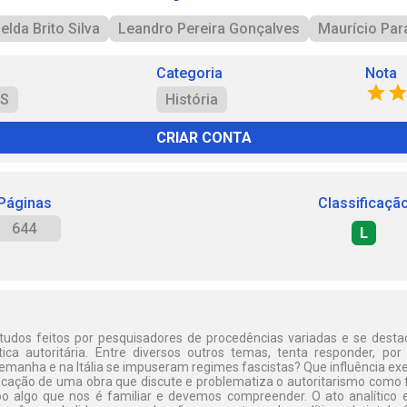
elda Brito Silva
Leandro Pereira Gonçalves
Maurício Par
Categoria
Nota
RS
História
CRIAR CONTA
Páginas
Classificaçã
644
L
studos feitos por pesquisadores de procedências variadas e se desta
ica autoritária. Entre diversos outros temas, tenta responder, po
lemanha e na Itália se impuseram regimes fascistas? Que influência ex
icação de uma obra que discute e problematiza o autoritarismo como f
 algo que nos é familiar e devemos compreender. O ato analítico 