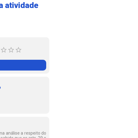
a atividade
o
ma análise a respeito do