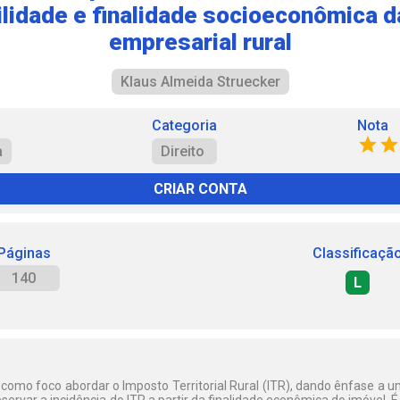
lidade e finalidade socioeconômica d
empresarial rural
Klaus Almeida Struecker
Categoria
Nota
a
Direito
CRIAR CONTA
Páginas
Classificaçã
140
L
omo foco abordar o Imposto Territorial Rural (ITR), dando ênfase a u