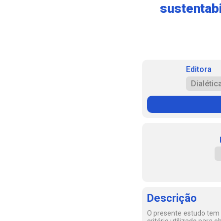
sustentabi
Editora
Dialétic
Descrição
O presente estudo tem c