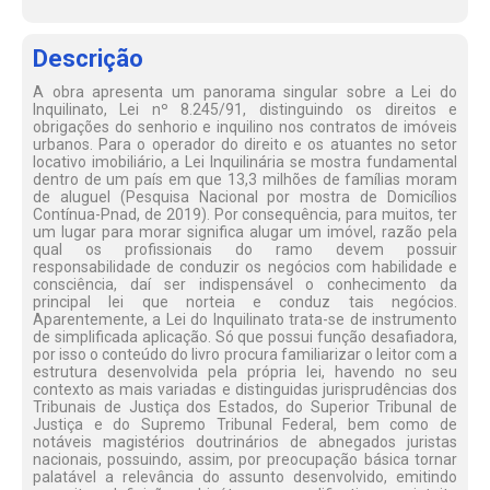
Descrição
A obra apresenta um panorama singular sobre a Lei do
Inquilinato, Lei nº 8.245/91, distinguindo os direitos e
obrigações do senhorio e inquilino nos contratos de imóveis
urbanos. Para o operador do direito e os atuantes no setor
locativo imobiliário, a Lei Inquilinária se mostra fundamental
dentro de um país em que 13,3 milhões de famílias moram
de aluguel (Pesquisa Nacional por mostra de Domicílios
Contínua-Pnad, de 2019). Por consequência, para muitos, ter
um lugar para morar significa alugar um imóvel, razão pela
qual os profissionais do ramo devem possuir
responsabilidade de conduzir os negócios com habilidade e
consciência, daí ser indispensável o conhecimento da
principal lei que norteia e conduz tais negócios.
Aparentemente, a Lei do Inquilinato trata-se de instrumento
de simplificada aplicação. Só que possui função desafiadora,
por isso o conteúdo do livro procura familiarizar o leitor com a
estrutura desenvolvida pela própria lei, havendo no seu
contexto as mais variadas e distinguidas jurisprudências dos
Tribunais de Justiça dos Estados, do Superior Tribunal de
Justiça e do Supremo Tribunal Federal, bem como de
notáveis magistérios doutrinários de abnegados juristas
nacionais, possuindo, assim, por preocupação básica tornar
palatável a relevância do assunto desenvolvido, emitindo