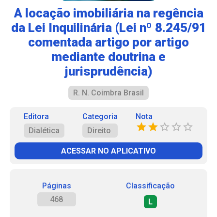
A locação imobiliária na regência
da Lei Inquilinária (Lei nº 8.245/91
comentada artigo por artigo
mediante doutrina e
jurisprudência)
R. N. Coimbra Brasil
Editora
Categoria
Nota
Dialética
Direito
ACESSAR NO APLICATIVO
Páginas
Classificação
468
L