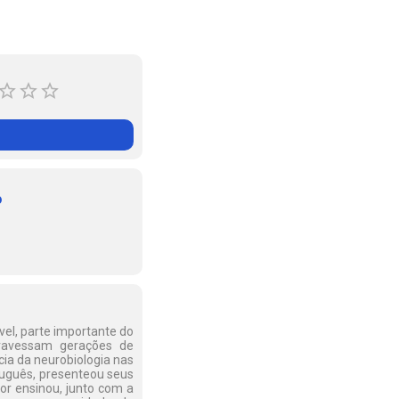
o
vel, parte importante do
travessam gerações de
cia da neurobiologia nas
tuguês, presenteou seus
or ensinou, junto com a