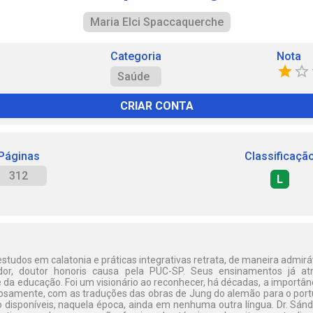
Maria Elci Spaccaquerche
Categoria
Nota
Saúde
CRIAR CONTA
Páginas
Classificaçã
312
L
estudos em calatonia e práticas integrativas retrata, de maneira admirá
or, doutor honoris causa pela PUC-SP. Seus ensinamentos já a
e da educação. Foi um visionário ao reconhecer, há décadas, a importân
osamente, com as traduções das obras de Jung do alemão para o por
o disponíveis, naquela época, ainda em nenhuma outra língua. Dr. Sánd