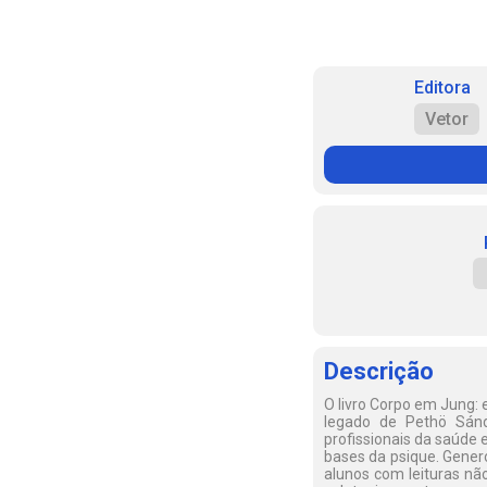
Editora
Vetor
Descrição
O livro Corpo em Jung: 
legado de Pethö Sánd
profissionais da saúde 
bases da psique. Gener
alunos com leituras nã