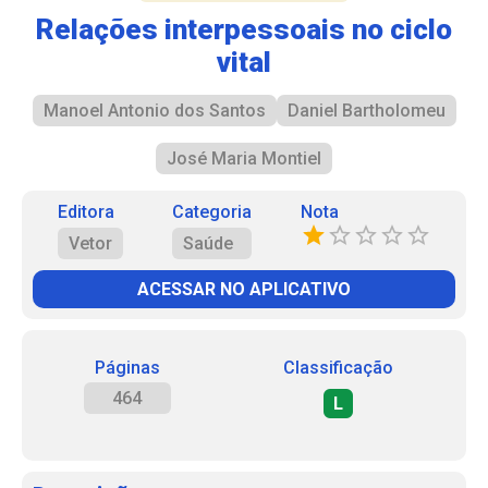
Relações interpessoais no ciclo
vital
Manoel Antonio dos Santos
Daniel Bartholomeu
José Maria Montiel
Editora
Categoria
Nota
Vetor
Saúde
ACESSAR NO APLICATIVO
Páginas
Classificação
464
L