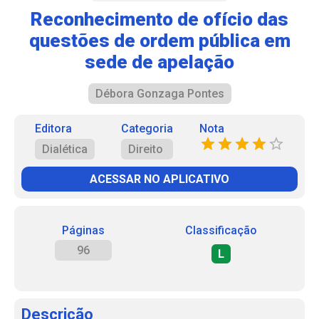
Reconhecimento de ofício das
questões de ordem pública em
sede de apelação
Débora Gonzaga Pontes
Editora
Categoria
Nota
Dialética
Direito
ACESSAR NO APLICATIVO
Páginas
Classificação
96
L
Descrição