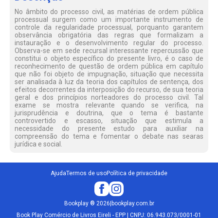
No âmbito do processo civil, as matérias de ordem pública
processual surgem como um importante instrumento de
controle da regularidade processual, porquanto garantem
observância obrigatória das regras que formalizam a
instauração e o desenvolvimento regular do processo.
Observa-se em sede recursal interessante repercussão que
constitui o objeto específico do presente livro, é o caso de
reconhecimento de questão de ordem pública em capítulo
que não foi objeto de impugnação, situação que necessita
ser analisada à luz da teoria dos capítulos de sentença, dos
efeitos decorrentes da interposição do recurso, de sua teoria
geral e dos princípios norteadores do processo civil. Tal
exame se mostra relevante quando se verifica, na
jurisprudência e doutrina, que o tema é bastante
controvertido e escasso, situação que estimula a
necessidade do presente estudo para auxiliar na
compreensão do tema e fomentar o debate nas searas
jurídica e social.
Ajuda
Termos de uso
Política de privacidade
Bookplay
®
2026
|
bookplay.com.br
Book Play Comércio de Livros Eireli - EPP | CNPJ: 06.943.073/0001-01