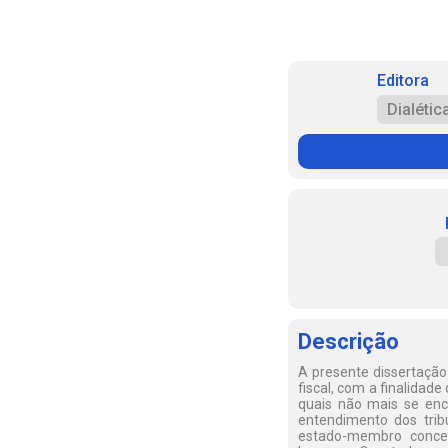
Editora
Dialétic
Descrição
A presente dissertação 
fiscal, com a finalida
quais não mais se enco
entendimento dos trib
estado-membro conced