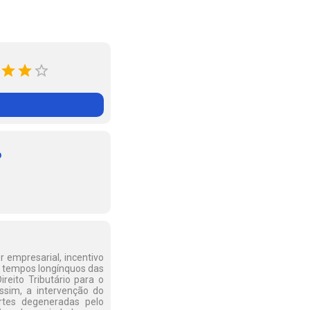
o
r empresarial, incentivo
m tempos longínquos das
reito Tributário para o
ssim, a intervenção do
rtes degeneradas pelo