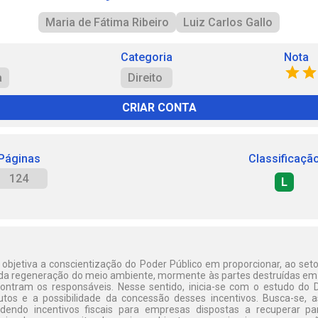
Maria de Fátima Ribeiro
Luiz Carlos Gallo
Categoria
Nota
a
Direito
CRIAR CONTA
Páginas
Classificaçã
124
L
objetiva a conscientização do Poder Público em proporcionar, ao seto
de da regeneração do meio ambiente, mormente às partes destruídas e
ntram os responsáveis. Nesse sentido, inicia-se com o estudo do Di
utos e a possibilidade da concessão desses incentivos. Busca-se, a
endo incentivos fiscais para empresas dispostas a recuperar pa