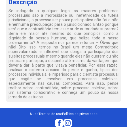
Descrição
Se indagado a qualquer leigo, os maiores problemas
processuais são a morosidade ou inefetividade da tutela
jurisdicional, o processo ser pouco participativo não foi e não
é nenhuma preocupação para o jurisdicionado. Então por que
será que o contraditório tem esse ar de autoridade suprema?
Seria ele maior até mesmo do que princípios como a
dignidade da pessoa humana, que baliza todo o nosso
ordenamento? A resposta nos parece retórica: – Óbvio que
não! Dito isso, temos no Brasil um mega Contraditório
supervalorizado e inflexível que obriga a participação dos
sujeitos processuais mesmo quando eles não querem ou não
precisam participar, a despeito até mesmo da vantagem que
deveria dar à parte que visava beneficiar. Por essa razão,
analisar o sistema arcaico do perde e ganha, típico dos
processos individuais, é imperioso para o cientista processual
que cogite se envolver em processos coletivos,
especialmente nas causas complexas. Para isso, pense
melhor sobre contraditório, sobre processo coletivo, sobre
um sistema colaborativo e conheça um pouco da nossa
jornada de estudos.
Ajuda
Termos de uso
Política de privacidade