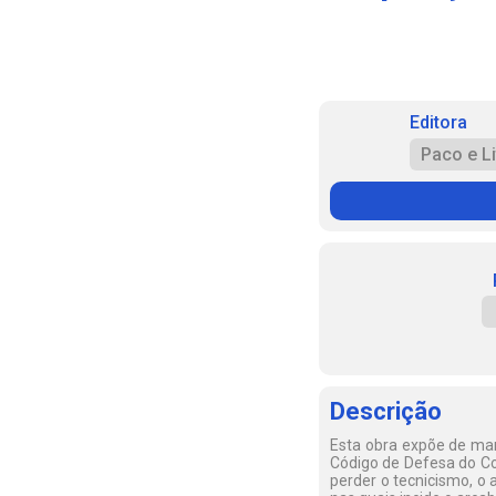
Editora
Paco e Li
Descrição
Esta obra expõe de mane
Código de Defesa do Co
perder o tecnicismo, o 