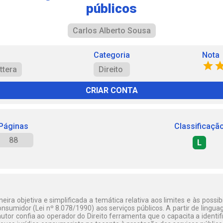
públicos
Carlos Alberto Sousa
Categoria
Nota
ttera
Direito
CRIAR CONTA
Páginas
Classificaçã
88
L
ira objetiva e simplificada a temática relativa aos limites e às possib
nsumidor (Lei nº 8.078/1990) aos serviços públicos. A partir de lingu
autor confia ao operador do Direito ferramenta que o capacita a identifi