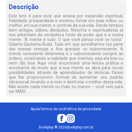
Descrição
Este livro é para você que anseia por expansão espiritual,
felicidade, prosperidade e resolveu tomar em suas mãos, ou
melhor, em sua mente, o controle da sua vida. Desde tempos
bem antigos, sábios, discípulos, filósofos e espiritualistas já
nos advertiam da verdadeira fonte de poder que é a nossa
mente. "A mente é tudo. O que você pensa você se torna."
Sidarta Gautama-Buda. Tudo em que acreditamos faz parte
das nossas crenças e fica gravado no subconsciente. A
mente consciente determina e o subconsciente cumpre as
ordens, construindo a realidade que vivemos, seja ela boa ou
nem tão boa. Aqui você encontrará uma leitura prática e
envolvente de modo que a sua mente se abra para novas
possibilidades através de aprendizados de técnicas fáceis
que lhe proporcionem formas de aumentar seu padrão
vibracional, levando-o a viver e desfrutar o melhor desta vida.
Não aceite nada menos ou mais ou menos – você veio para
ser MAIS.
Ajuda
Termos de uso
Política de privacidade
Bookplay
®
2026
|
bookplay.com.br