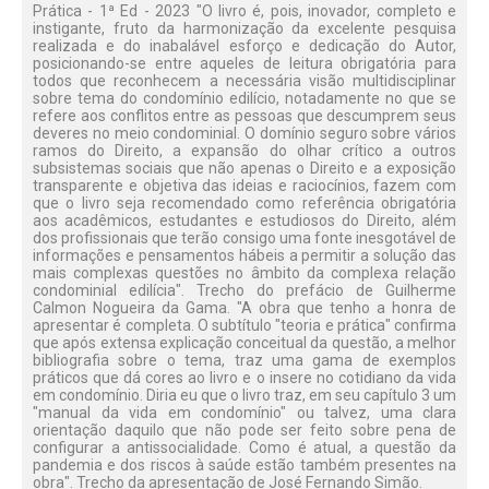
Prática - 1ª Ed - 2023 "O livro é, pois, inovador, completo e
instigante, fruto da harmonização da excelente pesquisa
realizada e do inabalável esforço e dedicação do Autor,
posicionando-se entre aqueles de leitura obrigatória para
todos que reconhecem a necessária visão multidisciplinar
sobre tema do condomínio edilício, notadamente no que se
refere aos conflitos entre as pessoas que descumprem seus
deveres no meio condominial. O domínio seguro sobre vários
ramos do Direito, a expansão do olhar crítico a outros
subsistemas sociais que não apenas o Direito e a exposição
transparente e objetiva das ideias e raciocínios, fazem com
que o livro seja recomendado como referência obrigatória
aos acadêmicos, estudantes e estudiosos do Direito, além
dos profissionais que terão consigo uma fonte inesgotável de
informações e pensamentos hábeis a permitir a solução das
mais complexas questões no âmbito da complexa relação
condominial edilícia". Trecho do prefácio de Guilherme
Calmon Nogueira da Gama. "A obra que tenho a honra de
apresentar é completa. O subtítulo "teoria e prática" confirma
que após extensa explicação conceitual da questão, a melhor
bibliografia sobre o tema, traz uma gama de exemplos
práticos que dá cores ao livro e o insere no cotidiano da vida
em condomínio. Diria eu que o livro traz, em seu capítulo 3 um
"manual da vida em condomínio" ou talvez, uma clara
orientação daquilo que não pode ser feito sobre pena de
configurar a antissocialidade. Como é atual, a questão da
pandemia e dos riscos à saúde estão também presentes na
obra". Trecho da apresentação de José Fernando Simão.