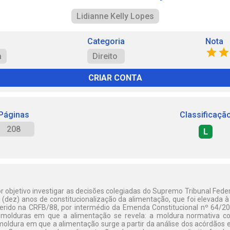
Lidianne Kelly Lopes
Categoria
Nota
a
Direito
CRIAR CONTA
Páginas
Classificaçã
208
L
 objetivo investigar as decisões colegiadas do Supremo Tribunal Fede
(dez) anos de constitucionalização da alimentação, que foi elevada à 
serido na CRFB/88, por intermédio da Emenda Constitucional nº 64/201
) molduras em que a alimentação se revela: a moldura normativa con
 moldura em que a alimentação surge a partir da análise dos acórdãos