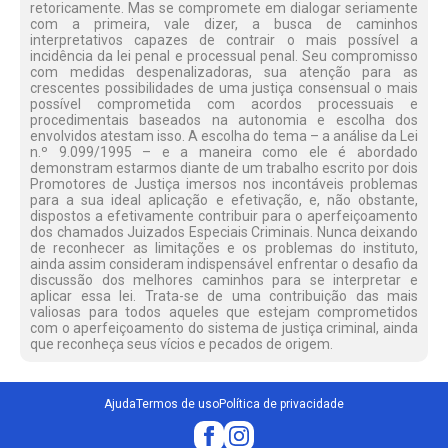
retoricamente. Mas se compromete em dialogar seriamente
com a primeira, vale dizer, a busca de caminhos
interpretativos capazes de contrair o mais possível a
incidência da lei penal e processual penal. Seu compromisso
com medidas despenalizadoras, sua atenção para as
crescentes possibilidades de uma justiça consensual o mais
possível comprometida com acordos processuais e
procedimentais baseados na autonomia e escolha dos
envolvidos atestam isso. A escolha do tema – a análise da Lei
n.º 9.099/1995 – e a maneira como ele é abordado
demonstram estarmos diante de um trabalho escrito por dois
Promotores de Justiça imersos nos incontáveis problemas
para a sua ideal aplicação e efetivação, e, não obstante,
dispostos a efetivamente contribuir para o aperfeiçoamento
dos chamados Juizados Especiais Criminais. Nunca deixando
de reconhecer as limitações e os problemas do instituto,
ainda assim consideram indispensável enfrentar o desafio da
discussão dos melhores caminhos para se interpretar e
aplicar essa lei. Trata-se de uma contribuição das mais
valiosas para todos aqueles que estejam comprometidos
com o aperfeiçoamento do sistema de justiça criminal, ainda
que reconheça seus vícios e pecados de origem.
Ajuda
Termos de uso
Política de privacidade