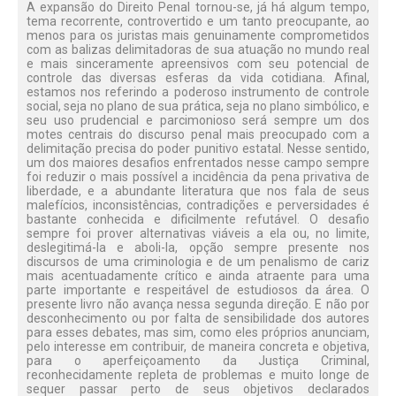
A expansão do Direito Penal tornou-se, já há algum tempo,
tema recorrente, controvertido e um tanto preocupante, ao
menos para os juristas mais genuinamente comprometidos
com as balizas delimitadoras de sua atuação no mundo real
e mais sinceramente apreensivos com seu potencial de
controle das diversas esferas da vida cotidiana. Afinal,
estamos nos referindo a poderoso instrumento de controle
social, seja no plano de sua prática, seja no plano simbólico, e
seu uso prudencial e parcimonioso será sempre um dos
motes centrais do discurso penal mais preocupado com a
delimitação precisa do poder punitivo estatal. Nesse sentido,
um dos maiores desafios enfrentados nesse campo sempre
foi reduzir o mais possível a incidência da pena privativa de
liberdade, e a abundante literatura que nos fala de seus
malefícios, inconsistências, contradições e perversidades é
bastante conhecida e dificilmente refutável. O desafio
sempre foi prover alternativas viáveis a ela ou, no limite,
deslegitimá-la e aboli-la, opção sempre presente nos
discursos de uma criminologia e de um penalismo de cariz
mais acentuadamente crítico e ainda atraente para uma
parte importante e respeitável de estudiosos da área. O
presente livro não avança nessa segunda direção. E não por
desconhecimento ou por falta de sensibilidade dos autores
para esses debates, mas sim, como eles próprios anunciam,
pelo interesse em contribuir, de maneira concreta e objetiva,
para o aperfeiçoamento da Justiça Criminal,
reconhecidamente repleta de problemas e muito longe de
sequer passar perto de seus objetivos declarados