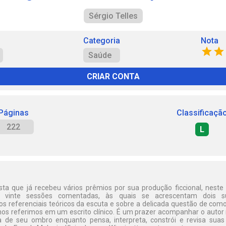
Sérgio Telles
Categoria
Nota
Saúde
CRIAR CONTA
Páginas
Classificaçã
222
L
ista que já recebeu vários prêmios por sua produção ficcional, neste
ta vinte sessões comentadas, às quais se acrescentam dois su
os referenciais teóricos da escuta e sobre a delicada questão de como
os referimos em um escrito clínico. É um prazer acompanhar o autor
 de seu ombro enquanto pensa, interpreta, constrói e revisa sua