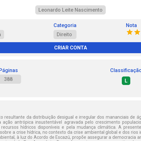
Leonardo Leite Nascimento
Categoria
Nota
a
Direito
CRIAR CONTA
Páginas
Classificaçã
388
L
ato resultante da distribuição desigual e irregular dos mananciais de
 ação antrópica insustentável agravada pelo crescimento populaci
ecursos hídricos disponíveis e pela mudança climática. A present
sobre a crise hídrica, no contexto da crise ambiental global e dos rios 
Ambiental, à luz do Acordo de Escazú, propõe assegurar a democracia 