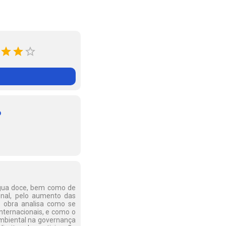
o
 água doce, bem como de
onal, pelo aumento das
e obra analisa como se
internacionais, e como o
ambiental na governança