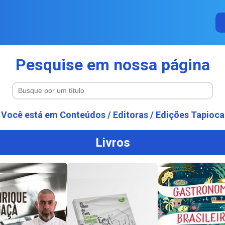
Pesquise em nossa página
Você está em
Conteúdos
/
Editoras
/
Edições Tapioca
Livros