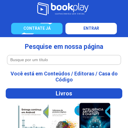
CONTRATE JÁ
ENTRAR
Pesquise em nossa página
Você está em
Conteúdos
/
Editoras
/
Casa do
Código
Livros